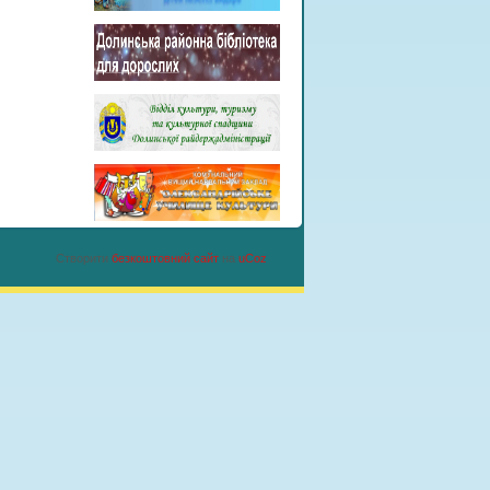
Створити
безкоштовний сайт
на
uCoz