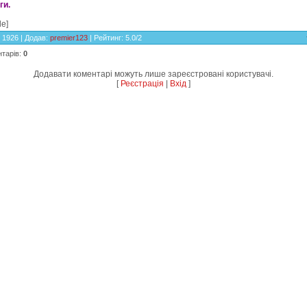
ги.
le]
: 1926 |
Додав
:
premier123
|
Рейтинг
:
5.0
/
2
нтарів
:
0
Додавати коментарі можуть лише зареєстровані користувачі.
[
Реєстрація
|
Вхід
]