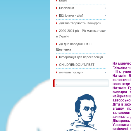
Відео
Бібліотеки
Бібліотеки - філії
Дитяча творчость. Конкурси
2020-2021 рік - Рік математики
в Україні
До Дня народження Т.Г.
Шевченка
Інформація для переселенців
На минулом
CHILDRENDOLYNFEST
"Україна ч
– III ступ
он-лайн послуги
Наталія В
колективні
.
вона веде 
Наталія Г
випадки з
найцікавіш
авторської
Діти із за
згадку п
талановит
зачитала 
Дімарова.
Учасники 
закінчені