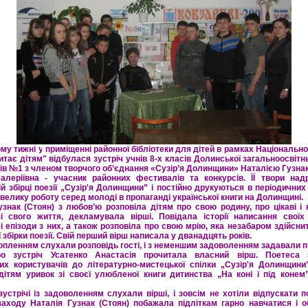
у тижні у приміщенні районної бібліотеки для дітей в рамках Національно
итає дітям" відбулася зустріч учнів 8-х класів Долинської загальноосвітн
енів №1 з членом творчого об’єднання «Сузір’я Долинщини» Наталією Гузнак
алеріївна - учасник районних фестивалів та конкурсів. ЇЇ твори над
й збірці поезії „Сузір'я Долинщини” і постійно друкуються в періодичних
велику роботу серед молоді в пропаганді української книги на Долинщині.
узнак (Стоян) з любов’ю розповіла дітям про свою родину, про цікаві і 
і свого життя, декламувала вірші. Повідала історії написання своїх
і епізоди з них, а також розповіла про свою мрію, яка незабаром здійснит
 збірки поезії. Свій перший вірш написала у дванадцять років.
хопленням слухали розповідь гості, і з неменшим задоволенням задавали п
ро зустріч Усатенко Анастасія прочитала власний вірш. Поетеса 
их користувачів до літературно-мистецької спілки „Сузір'я Долинщини
дітям уривок зі своєї улюбленої книги дитинства „На коні і під конем
зустрічі із задоволенням слухали вірші, і зовсім не хотіли відпускати п
 заходу Наталія Гузнак (Стоян) побажала підліткам гарно навчатися і о