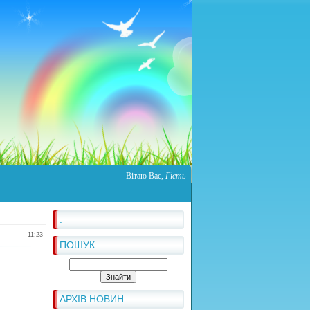
Вітаю Вас
,
Гість
.
11:23
ПОШУК
АРХІВ НОВИН