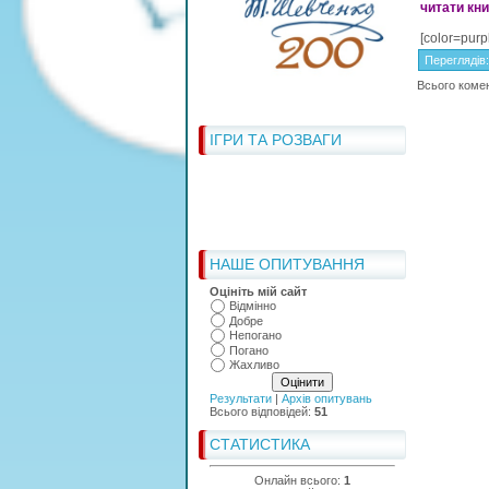
читати кни
[color=purp
Переглядів
Всього коме
ІГРИ ТА РОЗВАГИ
НАШЕ ОПИТУВАННЯ
Оцініть мій сайт
Відмінно
Добре
Непогано
Погано
Жахливо
Результати
|
Архів опитувань
Всього відповідей:
51
СТАТИСТИКА
Онлайн всього:
1